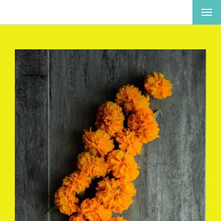
ナ
ビ
ゲ
ー
シ
ョ
ン
を
切
り
替
え