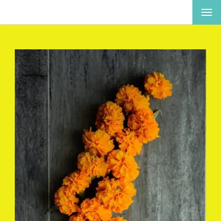
ナ
ビ
ゲ
ー
シ
ョ
ン
を
切
り
替
え