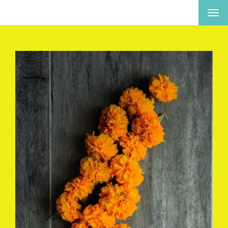
ナ
ビ
ゲ
ー
シ
ョ
ン
を
切
り
替
え