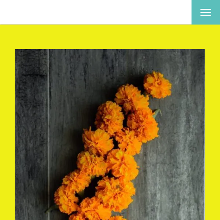
ナ
ビ
ゲ
ー
シ
ョ
ン
を
切
り
替
え