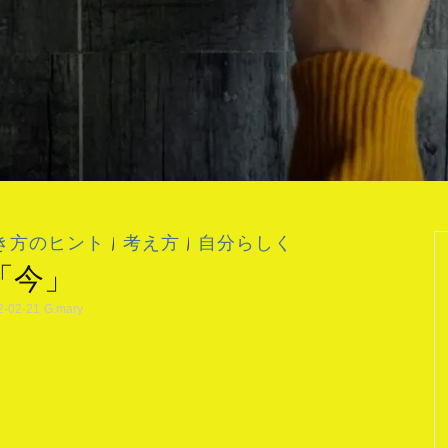
き方のヒント
|
考え方
|
自分らしく
「今」
2-02-21
G.mary