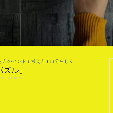
き方のヒント
|
考え方
|
自分らしく
パズル」
2-03-28
G.mary