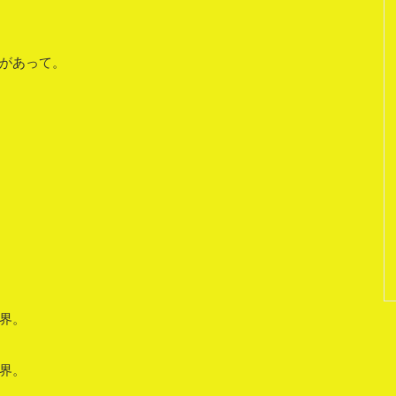
があって。
界。
界。