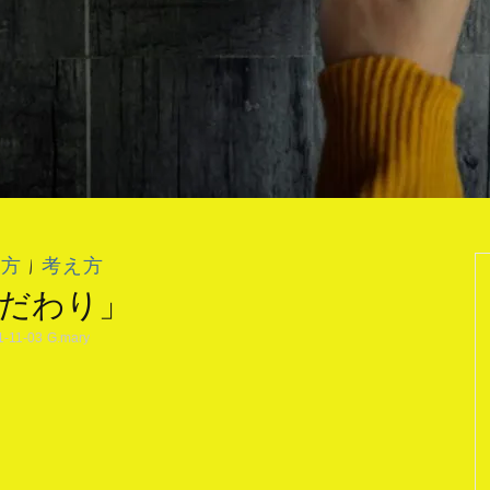
き方
|
考え方
だわり」
1-11-03
G.mary